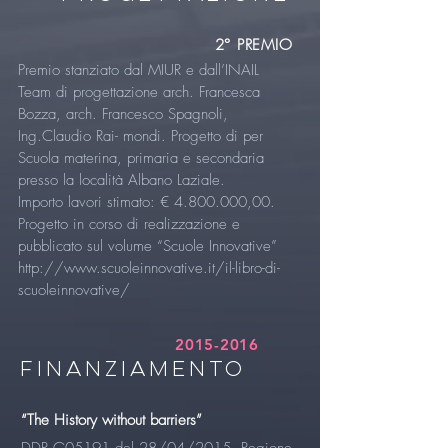
2° PREMIO
Premio stanziato dal MIUR e dall’INAIL
Team di progettazione arch. Francesca
Bozza, arch. Francesco Spagnoli,
Ing.Claudio Rai- mondi. Progetto di per
Scuola materina, primaria e secondaria
presso la località Albano Laziale.
Importo lavori stimato: €
4.800.000
,00.
Progetto in corso di realizzazione e
pubblicato sul volume “Scuole Innovative”
http://www.scuoleinnovative.it/il-libro-di-
scuoleinnovative/
2015-2016
FINANZIAMENTO
“The History without barriers”