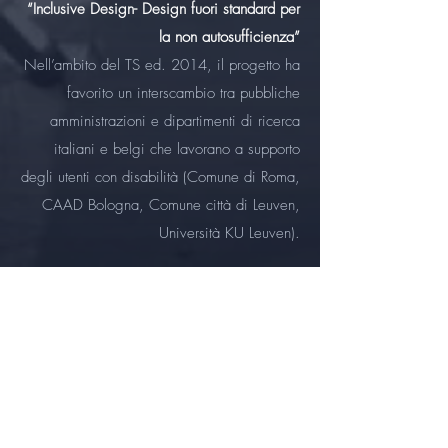
“Inclusive Design- Design fuori standard per
la non autosufficienza”
Nell’ambito del TS ed. 2014, il progetto ha
favorito un interscambio tra pubbliche
amministrazioni e dipartimenti di ricerca
italiani e belgi che lavorano a supporto
degli utenti con disabilità (Comune di Roma,
CAAD Bologna, Comune città di Leuven,
Università KU Leuven).