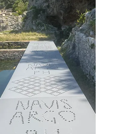
News!
Luglio 2026
Ultimazione Cantiere " “Campo
sportivo di calcio con spazi
polivalenti “Montelibretti” - Piani
Urbani Integrati “POLI DI SPORT,
BENESSERE, DISABILITÀ” - Art. 5
della Convenzione tra la Città
metropolitana di Roma Capitale e
il Comune di MONTELIBRETTI
PNRR - Finanziato dall’Unione
europea – Next GenerationEU”
(NGEU)
Giugno 2026
Cantiere “Museo Archeologico
Nazionale di Tuscania:
rinnovamento del percorso di
visita e superamento barriere