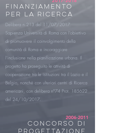
2017-2018
FINANZIAMENTO
PER LA RICERCA
Delibera n.213 del 11/07/2017
Sapienza Università di Roma con l’obiettivo
di promuovere il coinvolgimento della
comunità di Roma e incoraggiare
l’inclusione nella pianificazione urbana. Il
progetto ha proseguito le attività di
cooperazione tra le istituzioni tra il Lazio e il
Belgio, nonché con ulteriori centri di Ricerca
americani, con delibera n°74 Prot. 185622
del 24/10/2017.
2006-2011
CONCORSO DI
PROGETTAZIONE