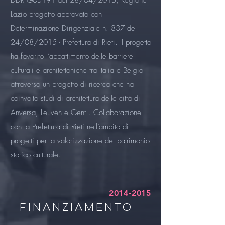
DDR G05191 del 28/04/2015, Regione
Lazio progetto approvato con
Determinazione Dirigenziale n. 837 del
24/08/2015 - Prefettura di Rieti. Il progetto
ha favorito l’abbattimento delle barriere
culturali e architettoniche tra Italia e Belgio
attraverso un progetto di ricerca che ha
coinvolto studi di architettura delle città di
Anversa, Leuven e Gent . Collaborazione
con la Prefettura di Rieti nell’ambito di
progetti per la valorizzazione del patrimonio
storico culturale.
2014-2015
FINANZIAMENTO