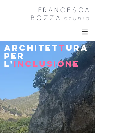
FRANCESCA
B
OZZA
STU
DIO
A
R
CHITE
T
T
URA
P
E
R
L
'
INCLUSIONE