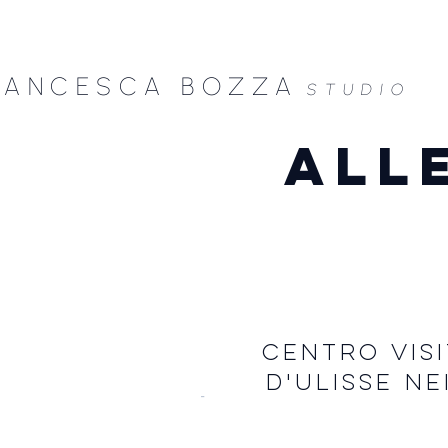
RANCESCA B
OZZA
STU
DIO
ALL
CENTRO VIS
D'ULISSE N
-