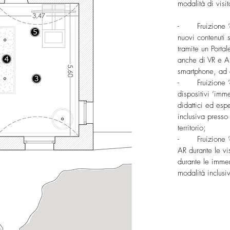
modalità di visit
- Fruizione ‘da
nuovi contenuti 
tramite un Porta
anche di VR e AR
smartphone, ad a
- Fruizione ‘di
dispositivi ‘imme
didattici ed espe
inclusiva presso g
territorio;
- Fruizione ‘di
AR durante le vi
durante le immer
modalità inclusi