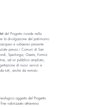
ivi
del Progetto risiede nella
ire la divulgazione del patrimonio
bacqueo e subaereo presente
aziale presso i Comuni di San
Fondi, Sperlonga, Gaeta, Formia
ntine, ad un pubblico ampliato,
ogettazione di nuovi servizi e
i da tutti, anche da remoto.
cheologico oggetto del Progetto
 fine valorizzato attraverso