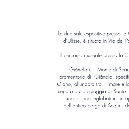
Le due sale espositive presso la
d’Ulisse, è situata in Via del
Il percorso museale presso la C
Giànola e il Monte di Scàur
promontorio di Giànola, specific
Giano, allungata tra il mare e la
separa dalla spiaggia di Santo Ja
una piscina inglobati in un 
dell'antico borgo di Scàuri, d