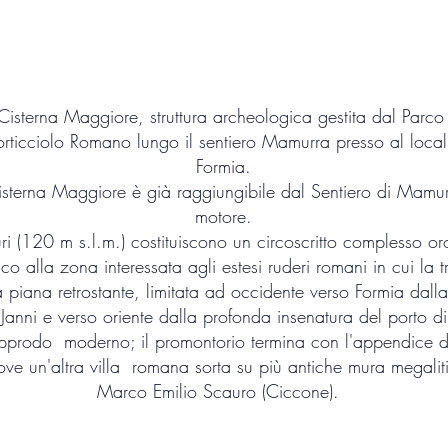
 Cisterna Maggiore, struttura archeologica gestita dal Parco
 Porticciolo Romano lungo il sentiero Mamurra presso al loc
Formia.
isterna Maggiore è già raggiungibile dal Sentiero di Mamur
motore.
i (120 m s.l.m.) costituiscono un circoscritto complesso or
o alla zona interessata agli estesi ruderi romani in cui la 
 piana retrostante, limitata ad occidente verso Formia dall
nni e verso oriente dalla profonda insenatura del porto di G
approdo moderno; il promontorio termina con l'appendice d
ove un'altra villa romana sorta su più antiche mura megaliti
Marco Emilio Scauro (Ciccone).