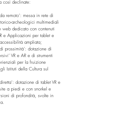
a così declinate:
 remoto’: messa in rete di
storico-archeologici multimediali
le web dedicato con contenuti
 e Applicazioni per tablet e
ccessibilità ampliata;
 prossimità’: dotazione di
rsivi’ VR e AR e di strumenti
rienziali per la fruizione
li Istituti della Cultura sul
retta’: dotazione di tablet VR e
site a piedi e con snorkel e
sioni di profondità, svolte in
va.