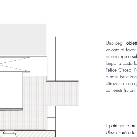
Uno degli
obiett
volontà di favor
archeologico su
lungo la costa l
Felice Circeo, 
e nelle Isole Po
attraverso la pr
contenuti fruibil
Il patrimonio ar
Ulisse sarà a tal