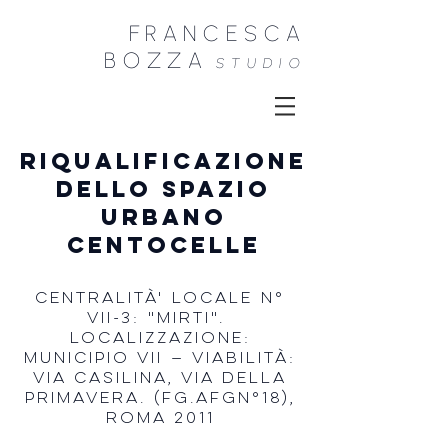
FRANCESCA
B
OZZA
STU
DIO
Riqualificazione
dello spazio
urbano
centocelle
CENTRALITÀ' LOCALE n°
VII-3: "Mirti".
Localizzazione:
MUNICIPIO VII — Viabilità:
Via Casilina, Via della
Primavera. (Fg.AFGn°18),
Roma 2011