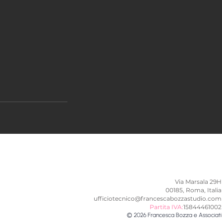
Via Marsala 29H
00185, Roma, Italia
ufficiotecnico@francescabozzastudio.com
Partita IVA:
15844461002
© 2026 Francesca Bozza e Associati