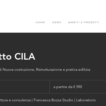
HOME
News
AMBITI e PROGETTI
tto CILA
ova costruzione, Ristrutturazione e pratica edilizia
a
partire
a partire da € 590
da
€
590
ettura e consulenza | Francesca Bozza Studio | Laboratorio