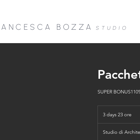
RANCESCA B
OZZA
STU
DIO
Pacche
SUPER BONUS110% Nu
3 days 23 ore
3
d
a
Studio di Archit
y