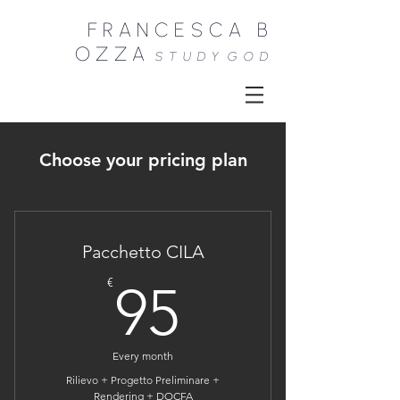
FRANCESCA B
OZZA
STUDY
GOD
Choose your pricing plan
Pacchetto CILA
95€
€
95
Every month
Rilievo + Progetto Preliminare +
Rendering + DOCFA